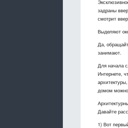
Эксклюзивнос
задраны ввер
смотрит ввер
Выделяют око
Да, обращайт
занимают.
Для начала с
Интернете, ч
архитектуры,
домом можно 
Архитектурны
Давайте расс
1) Вот первы