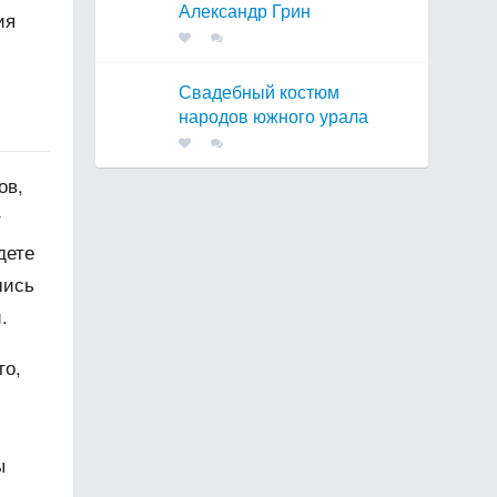
Александр Грин
ия
Свадебный костюм
народов южного урала
ов,
т
дете
шись
.
то,
ы