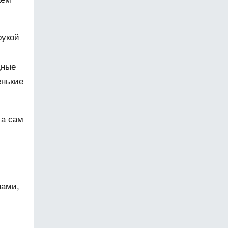
рукой
щные
енькие
 а сам
нами,