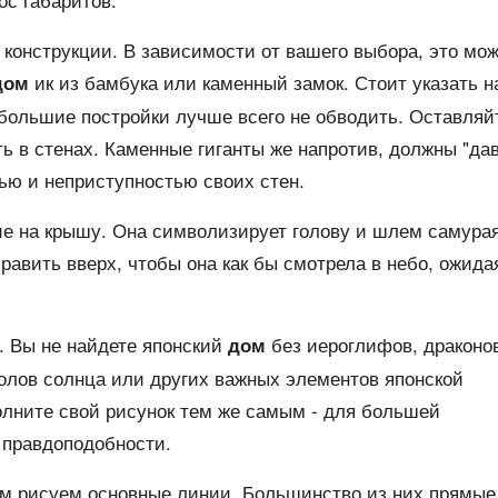
 конструкции. В зависимости от вашего выбора, это мож
ик из бамбука или каменный замок. Стоит указать н
дом
ебольшие постройки лучше всего не обводить. Оставляй
ь в стенах. Каменные гиганты же напротив, должны "да
ью и неприступностью своих стен.
е на крышу. Она символизирует голову и шлем самурая
равить вверх, чтобы она как бы смотрела в небо, ожида
. Вы не найдете японский
без иероглифов, драконо
дом
олов солнца или других важных элементов японской
олните свой рисунок тем же самым - для большей
 правдоподобности.
м рисуем основные линии. Большинство из них прямые,