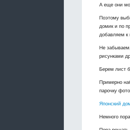
А еще они мо
Поэтому выб
домик и по п
добавляем к
Не забываем
рисунками др
Берем лист б
Примерно наб
парочку фото
Японский до
Немного пор
Пора решать