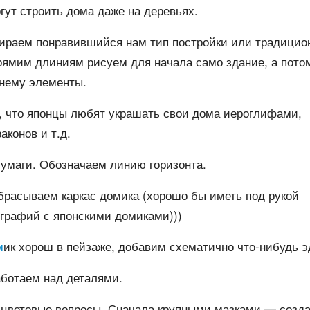
гут строить дома даже на деревьях.
ираем понравившийся нам тип постройки или традицио
рямим длиниям рисуем для начала само здание, а пото
 нему элементы.
, что японцы любят украшать свои дома иероглифами,
аконов и т.д.
умаги. Обозначаем линию горизонта.
расываем каркас домика (хорошо бы иметь под рукой
графий с японскими домиками)))
м
ик хорош в пейзаже, добавим схематично что-нибудь э
аботаем над деталями.
 цветовые вопросы. Сначала крупными мазками — созд