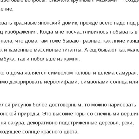
ение.
вать красивые японский домик, прежде всего надо под 
ц изображения. Когда мне посчастливилось побывать в
знала, что дома там тоже бывают разные, как лгкие изя
ак и каменные массивные гиганты. А ещ бывают как мал
мбука, так и побольше из камня.
ого дома является символом головы и шлема самурая,
имо декорировать иероглифами, символами солнца или
лся рисунок более достоверным, то можно нарисовать
онской природы. Это высокие горы со снежными верши
ня сакура, декоративно подстриженные деревья, реки,
ходящее солнце красного цвета.