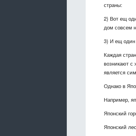
страны:
2) Вот ещ од
дом совсем 
3) И ещ один
Каждая стран
возникают с 
является си
Однако в Яп
Например, яп
Японский гор
Японский ле