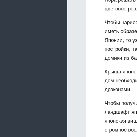
цветовое реш
Чтобы нарисо
иметь образе
Японии, то у
постройки, т
домики из ба
Крыша японск
дом необход
драконами.
Чтобы получи
ландшафт яп
японская виш
огромное вос