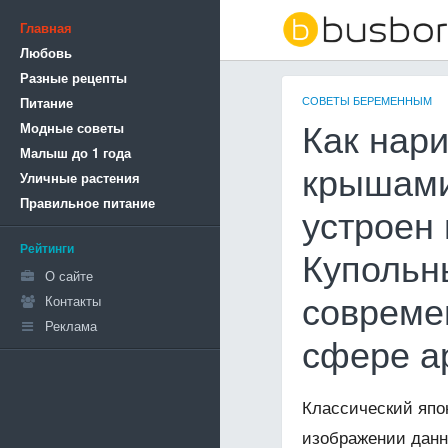
Главная
Любовь
Разные рецепты
СОВЕТЫ БЕРЕМЕННЫМ
Питание
Модные советы
Как нар
Малыш до 1 года
крышами
Уличные растения
Правильное питание
устроен 
Рейтинги
Купольн
О сайте
Контакты
совреме
Реклама
сфере а
Классический яп
изображении данн