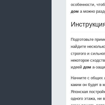
особенности, что
а можно разд
дом
Инструкци
Подготовьте прим
найдите нескольк
строгого и сильно
некоторое сходств
идеей
а-защи
дом
Начните с общих л
каким он будет в
Японская постройк
одного этажа, ни 
сами решать вопр